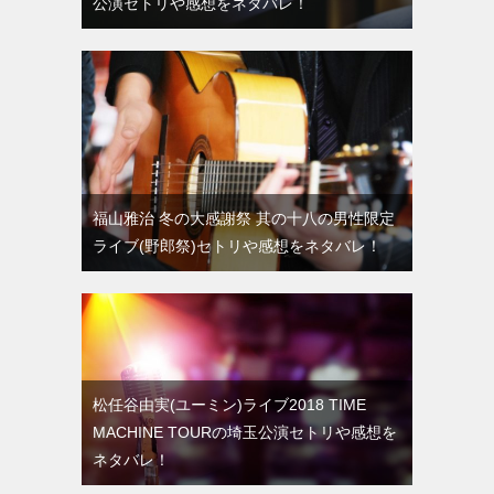
公演セトリや感想をネタバレ！
福山雅治 冬の大感謝祭 其の十八の男性限定
ライブ(野郎祭)セトリや感想をネタバレ！
松任谷由実(ユーミン)ライブ2018 TIME
MACHINE TOURの埼玉公演セトリや感想を
ネタバレ！