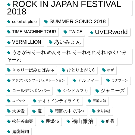
ROCK IN JAPAN FESTIVAL
2018
SUMMER SONIC 2018
soleil et pluie
UVERworld
TIME MACHINE TOUR
TWICE
あいみょん
VERMILLION
うさがみそーれ めんそーれ そーれそれそれ ゆくいみ
そーれ
きゃりーぱみゅぱみゅ
ひとりよがり6
ゆず
アルフィー
アジアンカンフージェネレーション
カナブーン
ジャニーズ
ゴールデンボンバー
シシドカフカ
ナオトインティライミ
スピッツ
三浦大知
嵐
大塚愛
暗闇の中で飛べ
東方神起
福山雅治
松任谷由実
欅坂46
絢香
鬼龍院翔