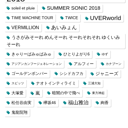
SUMMER SONIC 2018
soleil et pluie
UVERworld
TIME MACHINE TOUR
TWICE
あいみょん
VERMILLION
うさがみそーれ めんそーれ そーれそれそれ ゆくいみ
そーれ
きゃりーぱみゅぱみゅ
ひとりよがり6
ゆず
アルフィー
アジアンカンフージェネレーション
カナブーン
ジャニーズ
ゴールデンボンバー
シシドカフカ
ナオトインティライミ
スピッツ
三浦大知
嵐
大塚愛
暗闇の中で飛べ
東方神起
福山雅治
松任谷由実
欅坂46
絢香
鬼龍院翔