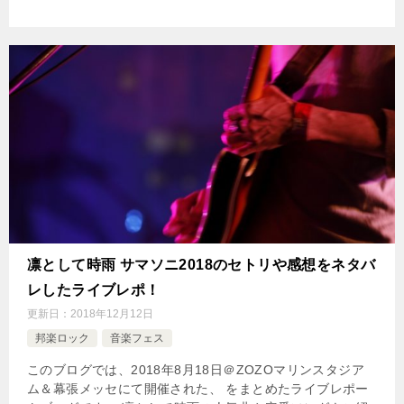
凛として時雨 サマソニ2018のセトリや感想をネタバ
レしたライブレポ！
更新日：
2018年12月12日
邦楽ロック
音楽フェス
このブログでは、2018年8月18日＠ZOZOマリンスタジア
ム＆幕張メッセにて開催された、 をまとめたライブレポー