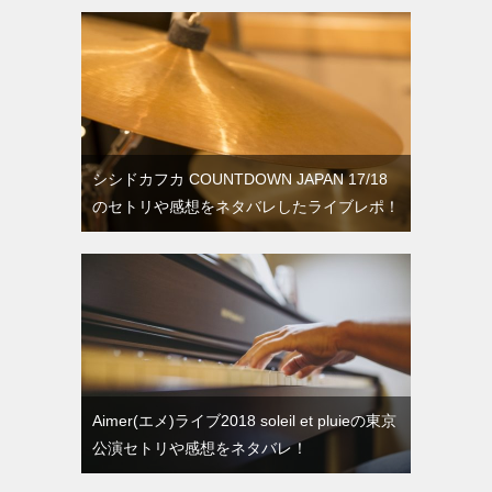
シシドカフカ COUNTDOWN JAPAN 17/18
のセトリや感想をネタバレしたライブレポ！
Aimer(エメ)ライブ2018 soleil et pluieの東京
公演セトリや感想をネタバレ！