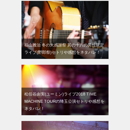
福山雅治 冬の大感謝祭 其の十八の男性限定
ライブ(野郎祭)セトリや感想をネタバレ！
松任谷由実(ユーミン)ライブ2018 TIME
MACHINE TOURの埼玉公演セトリや感想を
ネタバレ！