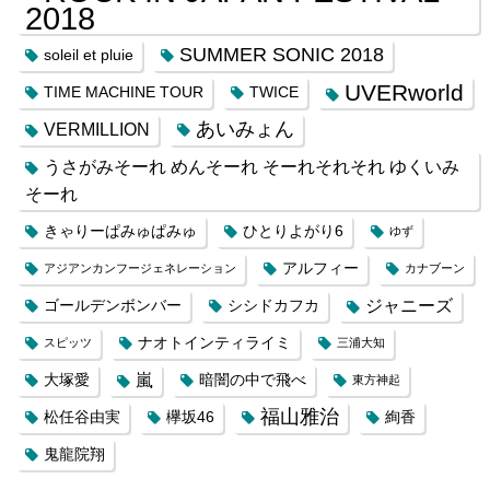
2018
SUMMER SONIC 2018
soleil et pluie
UVERworld
TIME MACHINE TOUR
TWICE
あいみょん
VERMILLION
うさがみそーれ めんそーれ そーれそれそれ ゆくいみ
そーれ
きゃりーぱみゅぱみゅ
ひとりよがり6
ゆず
アルフィー
アジアンカンフージェネレーション
カナブーン
ジャニーズ
ゴールデンボンバー
シシドカフカ
ナオトインティライミ
スピッツ
三浦大知
嵐
大塚愛
暗闇の中で飛べ
東方神起
福山雅治
松任谷由実
欅坂46
絢香
鬼龍院翔