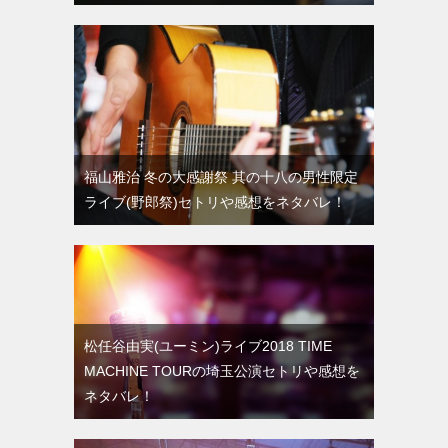
福山雅治 冬の大感謝祭 其の十八の男性限定
ライブ(野郎祭)セトリや感想をネタバレ！
松任谷由実(ユーミン)ライブ2018 TIME
MACHINE TOURの埼玉公演セトリや感想を
ネタバレ！