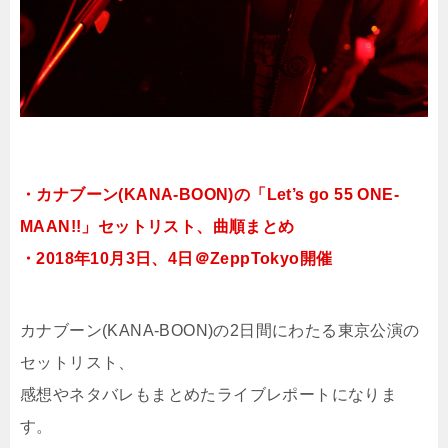
・カナブーン(KANA-BOON)の「Let’s go 55 ONE-
MAAN!!」セットリスト、曲順まとめ
・2018年10月3日、4日＠ZeppTokyo開催
カナブーン(KANA-BOON)の2日間にわたる東京公演の
セットリスト、
感想やネタバレもまとめたライブレポートになりま
す。