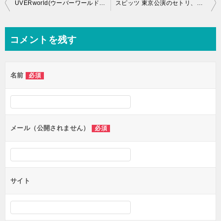
投
UVERworld(ウーバーワールド) 清木場俊介対バンのセトリ、感想、ネタバレ！ライブレポ2018
スピッツ 東京公演のセトリ、感想、ネタバレ！2018年10月8日＠新木場STUDIO COAST
稿
ナ
コメントを残す
ビ
ゲ
名前
必須
ー
シ
ョ
ン
メール（公開されません）
必須
サイト